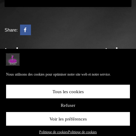
Share:
Laisser un commentaire
Vous devez
vous connecter
pour publier un commentaire.
Nous utilisons des cookies pour optimiser notre site web et notre service.
Previous
38 ème nuit de la danse
Next
Soirée Charleston
Tous les cookies
Refuser
Toutes les images du site sont la propriété de
Cristaly Dance
Design & Developed by
Voir les préférences
VW Themes
Politique de cookies
Politique de cookies