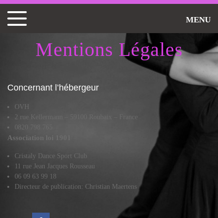
MENU
Mentions Légales
Concernant l’hébergeur
OVH
2 rue Kellermann – 59100 Roubaix – France
0820 798 765
Association loi 1901
Cristaly Dance Sport Club
11 rue Jean Jacques Rousseau
06 09 63 99 18
Directeur de publication: Christian Maertens